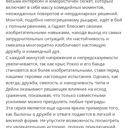
Весьма интересен и юмористичен сюжет, который
включает в себя массу комедийных моментов,
неожиданных поворотов и неординарных решений.
Монтой, подобно непогрешимому рыцарю, идёт в бой
с полным рвением, а Гаджет блескает своими
изобретательными навыками, находя выход из самых
затруднительных ситуаций. Их настойчивость и
смекалка многократно изобличают настоящую
дружбу и командный дух.
С каждой минутой напряжения и непредсказуемости
увеличивается, так как крыс Рокко и его банда
становятся всё более изобретательными, ставя перед
нашими героями настоящие испытания. Однако, как
всегда, дружба, смелость и находчивость Чипа и
Дейла оказывают решающее влияние на исход
сражения, показывая, что только совместными
усилиями можно преодолеть любые преграды.
Эта серия является ещё одним ярким примером того,
как былины о дружбе и отваге подаются в легкой и
веселой форме. Не упустите возможность посмотреть
эту увлекательную историю, полную приключений,