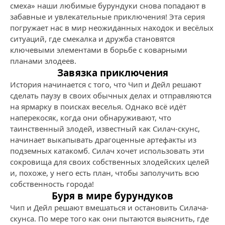
смеха» наши любимые бурундуки снова попадают в
забавные и увлекательные приключения! Эта серия
погружает нас в мир неожиданных находок и весёлых
ситуаций, где смекалка и дружба становятся
ключевыми элементами в борьбе с коварными
планами злодеев.
Завязка приключения
История начинается с того, что Чип и Дейл решают
сделать паузу в своих обычных делах и отправляются
на ярмарку в поисках веселья. Однако всё идёт
наперекосяк, когда они обнаруживают, что
таинственный злодей, известный как Силач-скунс,
начинает выкапывать драгоценные артефакты из
подземных катакомб. Силач хочет использовать эти
сокровища для своих собственных злодейских целей
и, похоже, у него есть план, чтобы заполучить всю
собственность города!
Буря в мире бурундуков
Чип и Дейл решают вмешаться и остановить Силача-
скунса. По мере того как они пытаются выяснить, где