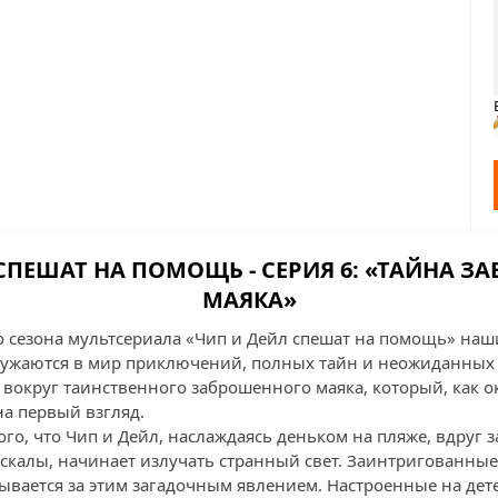
СПЕШАТ НА ПОМОЩЬ - СЕРИЯ 6: «ТАЙНА 
МАЯКА»
о сезона мультсериала «Чип и Дейл спешат на помощь» на
ружаются в мир приключений, полных тайн и неожиданных п
вокруг таинственного заброшенного маяка, который, как ок
на первый взгляд.
ого, что Чип и Дейл, наслаждаясь деньком на пляже, вдруг 
 скалы, начинает излучать странный свет. Заинтригованны
рывается за этим загадочным явлением. Настроенные на дет