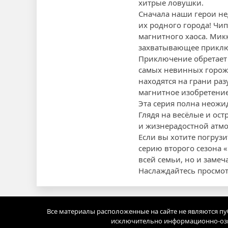
хитрые ловушки.
Сначала наши герои нед
их родного города! Чип
магнитного хаоса. Мик
захватывающее приклю
Приключение обретает 
самых невинных горожа
находятся на грани ра
магнитное изобретение 
Эта серия полна неожи
Глядя на весёлые и ос
и жизнерадостной атм
Если вы хотите погруз
серию второго сезона 
всей семьи, но и заме
Наслаждайтесь просмо
Все материалы расположенные на сайте не являются п
исключительно информационно-озн