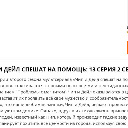
И ДЕЙЛ СПЕШАТ НА ПОМОЩЬ: 13 СЕРИЯ 2 С
рии второго сезона мультсериала «Чип и Дейл спешат на 
 вновь сталкиваются с новыми опасностями и неожиданны
званием "Проблемы с магнитом" Чип и Дейл оказываются в 
аставит их проявить всё своё мужество и сообразительност
го, что наши любимцы-мишки, Чип и Дейл, решают провести
м уютном домике. Однако, вдруг в их тихую жизнь врывает
лодей, известный как Пип, который производит гадкие заду
анирует похитить все ценности из города, используя свою