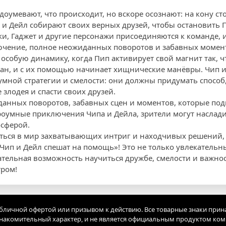
оумевают, что происходит, но вскоре осознают: на кону ст
 и Дейл собирают своих верных друзей, чтобы остановить П
ки, Гаджет и другие персонажи присоединяются к команде, 
чение, полное неожиданных поворотов и забавных момен
особую динамику, когда Пип активирует свой магнит так, ч
н, и с их помощью начинает хищнические манёвры. Чип и
зумной стратегии и смелости: они должны придумать способ
злодея и спасти своих друзей.
данных поворотов, забавных сцен и моментов, которые по
троумные приключения Чипа и Дейла, зрители могут наслад
осферой.
иться в мир захватывающих интриг и находчивых решений, 
«Чип и Дейл спешат на помощь»! Это не только увлекатель
чательная возможность научиться дружбе, смелости и важно
тром!
убличной офертой или призывом к действию. Все товарные знаки прин
акомительный характер, и не является официальным продуктом ко