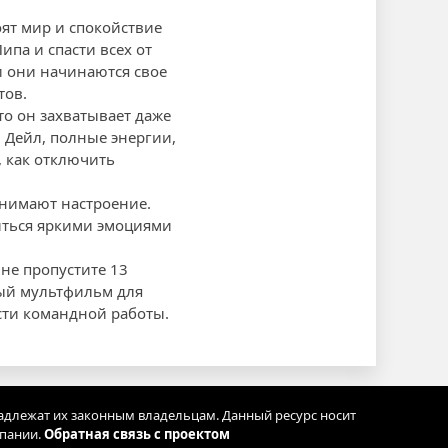
оят мир и спокойствие
ипа и спасти всех от
и они начинаются свое
тов.
то он захватывает даже
 Дейл, полные энергии,
, как отключить
днимают настроение.
иться яркими эмоциями
не пропустите 13
ный мультфильм для
сти командной работы.
адлежат их законным владельцам. Данный ресурс носит
мпании.
Обратная связь с проектом